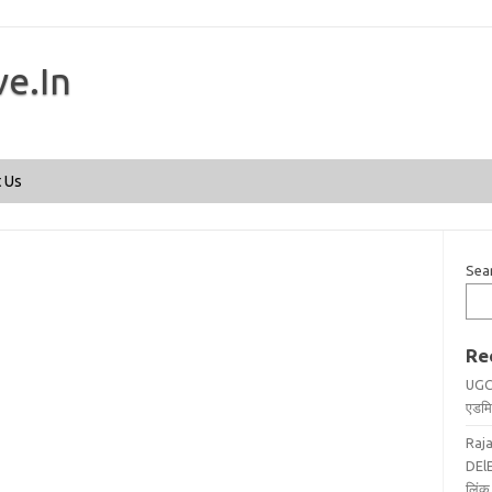
ve.In
Skip to content
 Us
Sea
Re
UGC
एडमिट
Raj
DElE
लिंक 