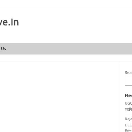
ve.In
Skip to content
 Us
Sea
Re
UGC
एडमिट
Raj
DElE
लिंक 