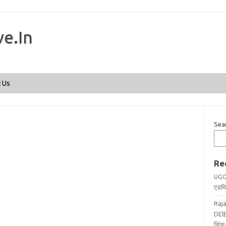
ve.In
Skip to content
 Us
Sea
Re
UGC
एडमिट
Raj
DElE
लिंक 