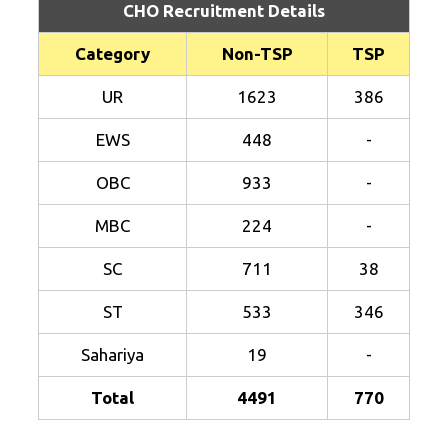
CHO Recruitment Details
Category
Non-TSP
TSP
UR
1623
386
EWS
448
-
OBC
933
-
MBC
224
-
SC
711
38
ST
533
346
Sahariya
19
-
Total
4491
770