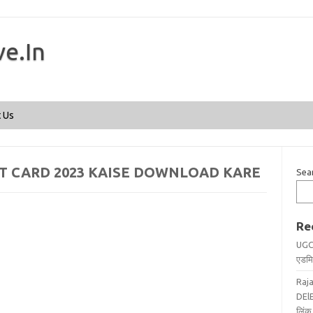
ve.In
Skip to content
 Us
T CARD 2023 KAISE DOWNLOAD KARE
Sea
Re
UGC
एडमिट
Raj
DElE
लिंक 