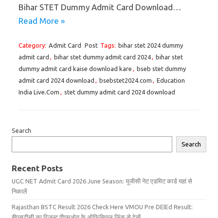
Bihar STET Dummy Admit Card Download…
Read More »
Category:
Admit Card
Post
Tags:
bihar stet 2024 dummy
admit card
,
bihar stet dummy admit card 2024
,
bihar stet
dummy admit card kaise download kare
,
bseb stet dummy
admit card 2024 download
,
bsebstet2024.com
,
Education
India Live.Com
,
stet dummy admit card 2024 download
Search
Search
Recent Posts
UGC NET Admit Card 2026 June Season: यूजीसी नेट एडमिट कार्ड यहां से
निकालें
Rajasthan BSTC Result 2026 Check Here VMOU Pre DElEd Result:
बीएसटीसी का रिजल्ट वीएमओयू के ऑफिसियल लिंक से देखें