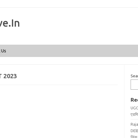
ve.In
Skip to content
 Us
 2023
Sea
Re
UGC
एडमिट
Raj
DElE
लिंक 