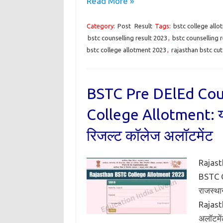
Read More »
Category:
Post
Result
Tags:
bstc college allo
bstc counselling result 2023
,
bstc counselling 
bstc college allotment 2023
,
rajasthan bstc cut
BSTC Pre DElEd Cou
College Allotment: यहा
रिजल्ट कॉलेज अलॉटमेंट
Rajast
BSTC Co
राजस्थ
Rajastha
अलॉटमें