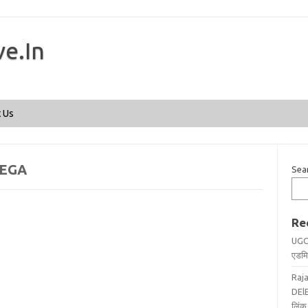
ve.In
Skip to content
 Us
YEGA
Sea
Re
UGC
एडमिट
Raj
DElE
लिंक 