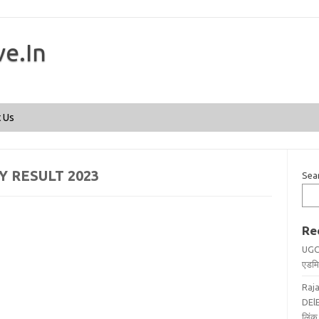
ve.In
Skip to content
 Us
 RESULT 2023
Sea
Re
UGC
एडमिट
Raj
DElE
लिंक 