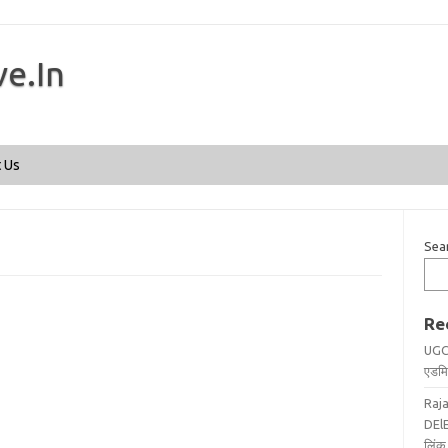
ve.In
Skip to content
 Us
Sea
Re
UGC
एडमिट
Raj
DElE
लिंक 