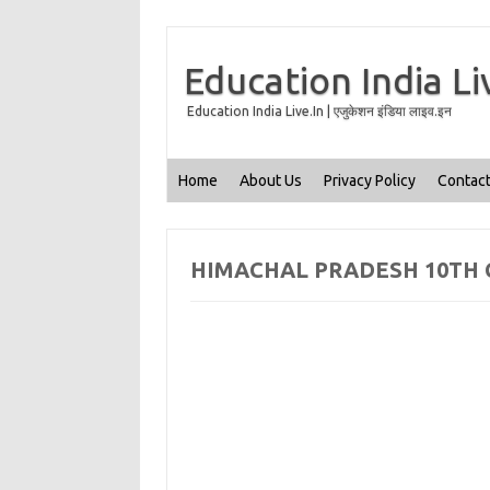
Education India Li
Education India Live.In | एजुकेशन इंडिया लाइव.इन
Home
About Us
Privacy Policy
Contact
HIMACHAL PRADESH 10TH C