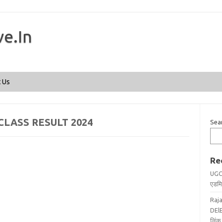
ve.In
Skip to content
 Us
LASS RESULT 2024
Sea
Re
UGC
एडमिट
Raj
DElE
लिंक 