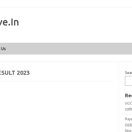
ve.In
Skip to content
 Us
SULT 2023
Sea
Re
UGC
एडमिट
Raj
DElE
लिंक 