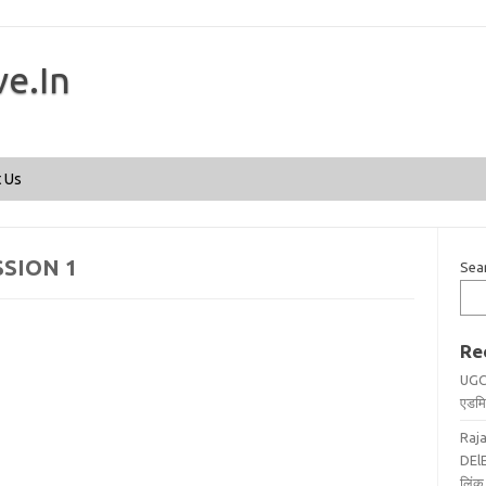
ve.In
Skip to content
 Us
SSION 1
Sea
Re
UGC
एडमिट
Raj
DElE
लिंक 