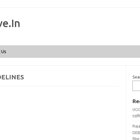
ve.In
Skip to content
 Us
DELINES
Sea
Re
UGC
एडमिट
Raj
DElE
लिंक 