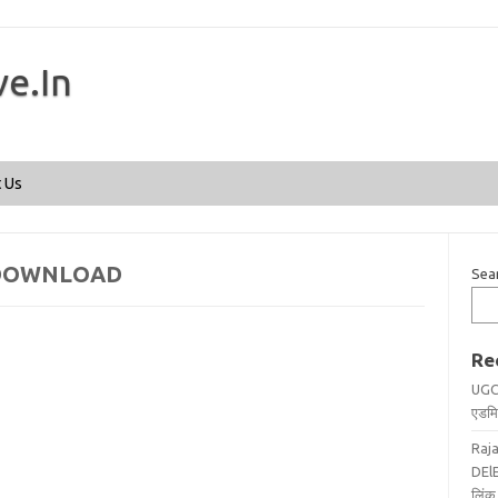
ve.In
Skip to content
 Us
 DOWNLOAD
Sea
Re
UGC
एडमिट
Raj
DElE
लिंक 