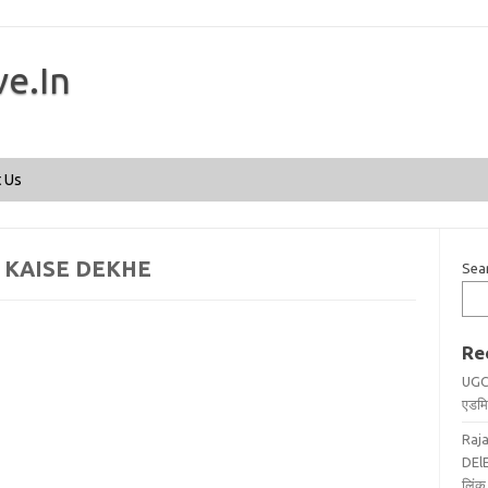
ve.In
Skip to content
 Us
3 KAISE DEKHE
Sea
Re
UGC
एडमिट
Raj
DElE
लिंक 