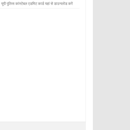
 यूपी पुलिस कांस्टेबल एडमिट कार्ड यहां से डाउनलोड करें