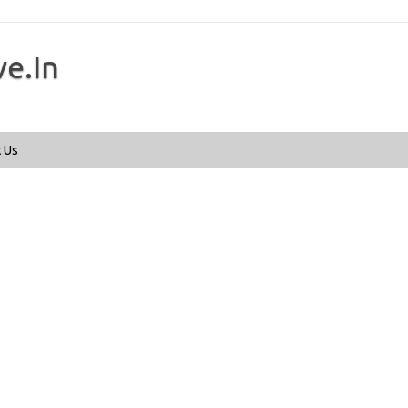
ve.In
Skip to content
 Us