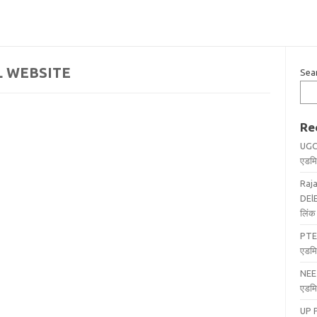
L WEBSITE
Sea
Re
UGC
एडमिट
Raj
DElE
लिंक 
PTE
एडमि
NEE
एडमि
UP 