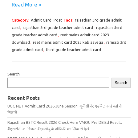
Read More »
Category:
Admit Card
Post
Tags:
rajasthan 3rd grade admit
card
,
rajasthan 3rd grade teacher admit card
,
rajasthan third
grade teacher admit card
,
reet mains admit card 2023
download
,
reet mains admit card 2023 kab aayega
,
rsmssb 3rd
grade admit card
,
third grade teacher admit card
Search
Search
Recent Posts
UGC NET Admit Card 2026 June Season: यूजीसी नेट एडमिट कार्ड यहां से
निकालें
Rajasthan BSTC Result 2026 Check Here VMOU Pre DElEd Result:
बीएसटीसी का रिजल्ट वीएमओयू के ऑफिसियल लिंक से देखें