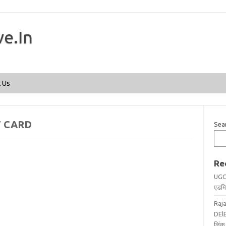
ve.In
Skip to content
 Us
T CARD
Sea
Re
UGC
एडमिट
Raj
DElE
लिंक 