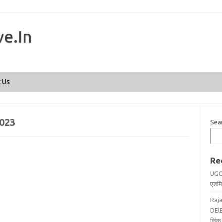
ve.In
Skip to content
 Us
023
Sea
Re
UGC
एडमिट
Raj
DElE
लिंक 