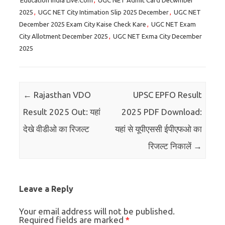
Education India Live.Com
,
UGC NET Admit Card Decwmber
2025
,
UGC NET City Intimation Slip 2025 December
,
UGC NET
December 2025 Exam City Kaise Check Kare
,
UGC NET Exam
City Allotment December 2025
,
UGC NET Exma City December
2025
Post navigation
←
Rajasthan VDO
UPSC EPFO Result
Result 2025 Out: यहां
2025 PDF Download:
देखे वीडीओ का रिजल्ट
यहां से यूपीएससी ईपीएफओ का
रिजल्ट निकालें
→
Leave a Reply
Your email address will not be published.
Required fields are marked
*