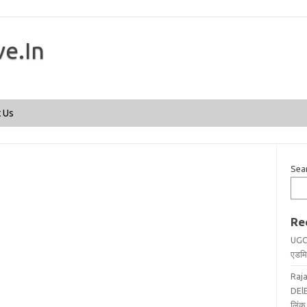
ve.In
Skip to content
 Us
Sea
Re
UGC
एडमिट
Raj
DElE
लिंक 