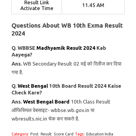
Result Link
11.45 AM
Activate Time
Questions About WB 10th Exma Result
2024
Q. WBBSE
Madhyamik Result 2024
Kab
Aayega?
Ans.
WB Secondary Result 02 मई को रिलीज कर दिया
गया है.
Q.
West Bengal
10th Board Result 2024 Kaise
Check Kare?
Ans.
West Bengal Board
10th Class Result
ऑफिसियल वेबसाइट- wbbse.wb.gov.in या
wbresults.nic.in चेक कर सकते है.
Category:
Post
Result
Score Card
Tags:
Education India