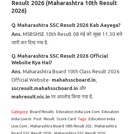
Result 2026 (Maharashtra 10th Result
2026)
Q. Maharashtra
SSC Result 2026 Kab Aayega?
Ans.
MSBSHSE 10th Result 08 मई को सुबह 11.30 बजे
जारी कर दिया गया है.
Q. Maharashtra SSC Result 2026 Official
Website Kya Hai?
Ans.
Maharashtra Board 10th Class Result 2026
Official Website-
mahahsscboard.in
,
sscresult.mahahsscboard.in
और
mahresult.nic.in
पर अपलोड किया गया है.
Category:
Board Results
Education India Live.Com
Education
India Live.In
Post
Result
Score Card
Tags:
Education India
Live.Com
,
Maharashtra Board 10th Result 202
,
Maharashtra
Board SSC Result 2026
,
Maharashtra SSC Result 2026