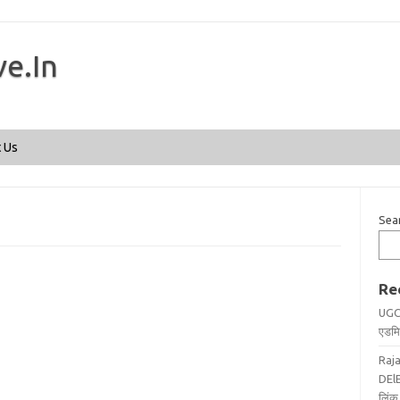
ve.In
Skip to content
 Us
Sea
Re
UGC
एडमिट
Raj
DElE
लिंक 