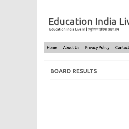
Education India Li
Education India Live.In | एजुकेशन इंडिया लाइव.इन
Home
About Us
Privacy Policy
Contact
BOARD RESULTS