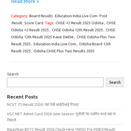
Read More »
Category:
Board Results
Education India Live.Com
Post
Result
Score Card
Tags:
CHSE +2 Result 2025 Odisha
,
CHSE
Odisha +2 Result 2025
,
CHSE Odisha 12th Result 2025
,
CHSE
Odisha 12th Result 2025 Kaise Dekhe
,
CHSE Odisha Plus Two
Result 2025
,
Education India Live.Com
,
Odisha Board 12th
Result 2025
,
Odisha CHSE Plus Two Results 2025
Search
Search
Recent Posts
NCVT ITI Result 2026: यहां देखें आईटीआई रिजल्ट
UGC NET Admit Card 2026 June Season: यूजीसी नेट एडमिट कार्ड यहां से
निकालें
Rajasthan BSTC Result 2026 Check Here VMOU Pre DElEd Result: