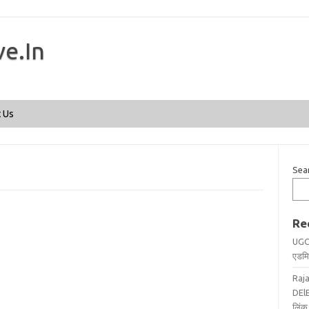
ve.In
Skip to content
 Us
Sea
Re
UGC
एडमिट
Raj
DElE
लिंक 