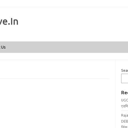
ve.In
Skip to content
 Us
Sea
Re
UGC
एडमिट
Raj
DElE
लिंक 