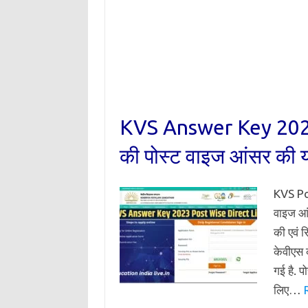
KVS Answer Key 2023 Di
की पोस्ट वाइज आंसर की यहा
KVS Pos
वाइज आंस
की एवं
केवीएस
गई है. 
लिए…