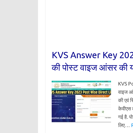
KVS Answer Key 2023 Di
की पोस्ट वाइज आंसर की यहा
KVS Pos
वाइज आंस
की एवं
केवीएस
गई है. 
लिए…