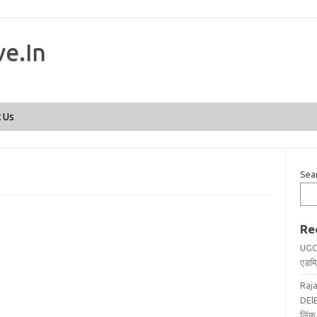
ve.In
Skip to content
 Us
Sea
Re
UGC
एडमिट
Raj
DElE
लिंक 