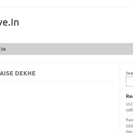
ve.In
Skip to content
 Us
KAISE DEKHE
Sea
Re
UGC
एडमिट
Raj
DElE
लिंक 