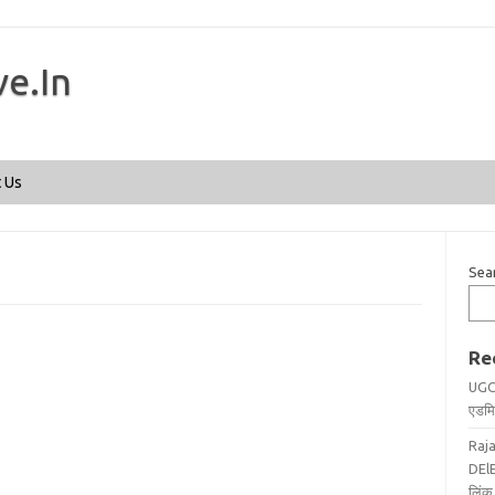
ve.In
Skip to content
 Us
Sea
Re
UGC
एडमिट
Raj
DElE
लिंक 