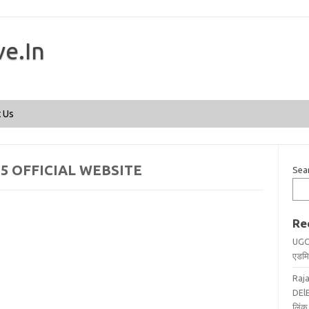
ve.In
Skip to content
 Us
5 OFFICIAL WEBSITE
Sea
Re
UGC
एडमिट
Raj
DElE
लिंक 