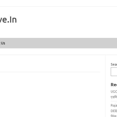
ve.In
Skip to content
 Us
Sea
Re
UGC
एडमिट
Raj
DElE
लिंक 