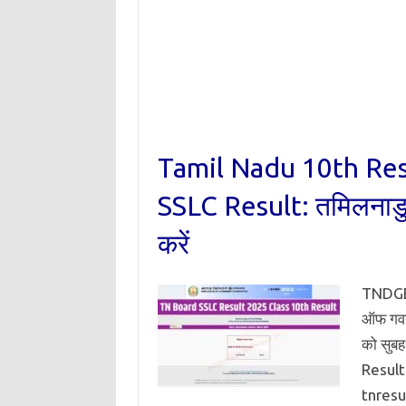
Tamil Nadu 10th Re
SSLC Result: तमिलनाडु बो
करें
TNDGE 
ऑफ गवर्
को सुब
Result
tnresul