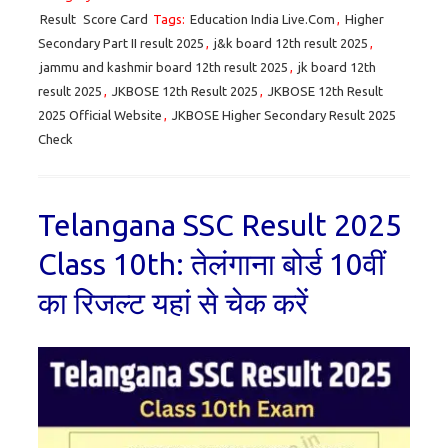
Result
Score Card
Tags:
Education India Live.Com
,
Higher
Secondary Part II result 2025
,
j&k board 12th result 2025
,
jammu and kashmir board 12th result 2025
,
jk board 12th
result 2025
,
JKBOSE 12th Result 2025
,
JKBOSE 12th Result
2025 Official Website
,
JKBOSE Higher Secondary Result 2025
Check
Telangana SSC Result 2025
Class 10th: तेलंगाना बोर्ड 10वीं
का रिजल्ट यहां से चेक करें