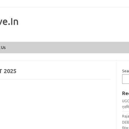
ve.In
Skip to content
 Us
 2025
Sea
Re
UGC
एडमिट
Raj
DElE
लिंक 