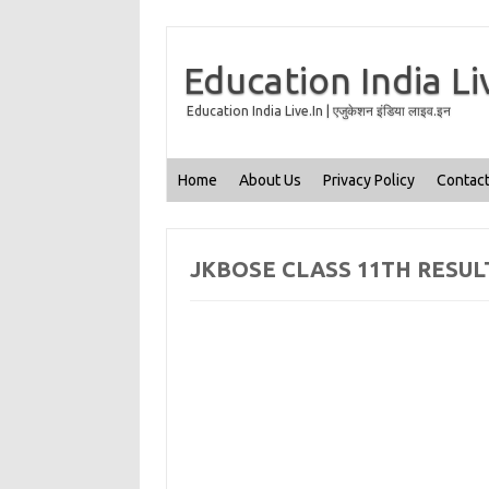
Education India Li
Education India Live.In | एजुकेशन इंडिया लाइव.इन
Home
About Us
Privacy Policy
Contact
JKBOSE CLASS 11TH RESULT