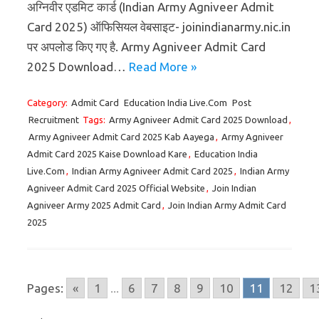
अग्निवीर एडमिट कार्ड (Indian Army Agniveer Admit
Card 2025) ऑफिसियल वेबसाइट- joinindianarmy.nic.in
पर अपलोड किए गए है. Army Agniveer Admit Card
2025 Download…
Read More »
Category:
Admit Card
Education India Live.Com
Post
Recruitment
Tags:
Army Agniveer Admit Card 2025 Download
,
Army Agniveer Admit Card 2025 Kab Aayega
,
Army Agniveer
Admit Card 2025 Kaise Download Kare
,
Education India
Live.Com
,
Indian Army Agniveer Admit Card 2025
,
Indian Army
Agniveer Admit Card 2025 Official Website
,
Join Indian
Agniveer Army 2025 Admit Card
,
Join Indian Army Admit Card
2025
Pages:
«
1
...
6
7
8
9
10
11
12
1