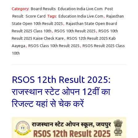
Category:
Board Results
Education India Live.Com
Post
Result
Score Card
Tags:
Education India Live.Com
,
Rajasthan
State Open 10th Result 2025
,
Rajasthan State Open Board
Result 2025 Class 10th
,
RSOS 10th Result 2025
,
RSOS 10th
Result 2025 Kaise Check Kare
,
RSOS 12th Result 2025 Kab
Aayega
,
RSOS Class 10th Result 2025
,
RSOS Result 2025 Class
10th
RSOS 12th Result 2025:
राजस्थान स्टेट ओपन 12वीं का
रिजल्ट यहां से चेक करें