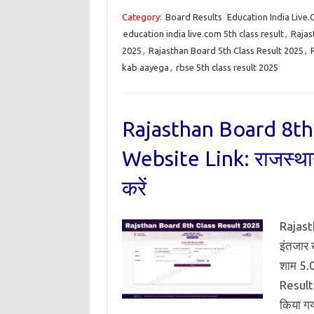
Category:
Board Results
Education India Live
education india live.com 5th class result
,
Rajas
2025
,
Rajasthan Board 5th Class Result 2025
,
kab aayega
,
rbse 5th class result 2025
Rajasthan Board 8th 
Website Link: राजस्थान ब
करें
Rajasth
इंतजार 
शाम 5.0
Result 
किया गय