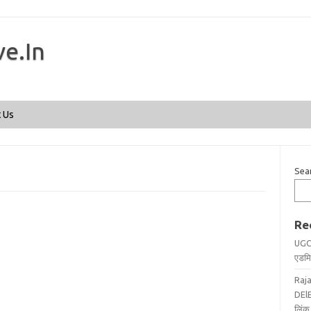
ve.In
Skip to content
 Us
Sea
Re
UGC
एडमिट
Raj
DElE
लिंक 