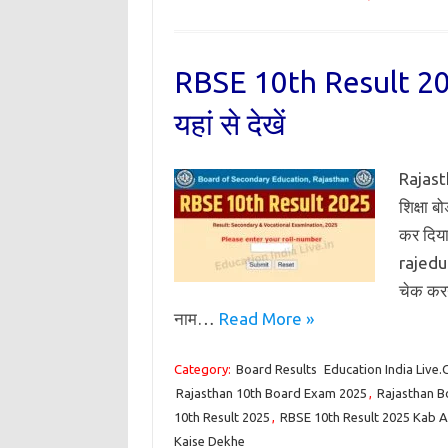
RBSE 10th Result 2025:
यहां से देखें
Rajast
शिक्षा ब
कर दिय
rajedu
चेक करने
नाम…
Read More »
Category:
Board Results
Education India Live
Rajasthan 10th Board Exam 2025
,
Rajasthan B
10th Result 2025
,
RBSE 10th Result 2025 Kab 
Kaise Dekhe