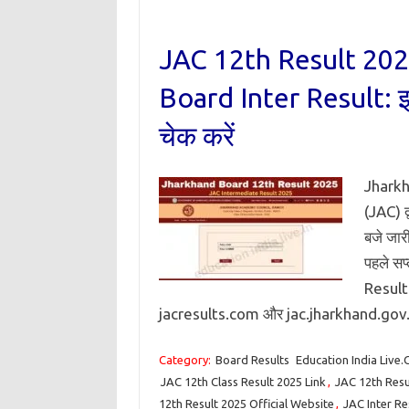
JAC 12th Result 20
Board Inter Result: झार
चेक करें
Jharkh
(JAC) द
बजे जार
पहले सप
Result
jacresults.com और jac.jharkhand.go
Category:
Board Results
Education India Live
JAC 12th Class Result 2025 Link
,
JAC 12th Res
12th Result 2025 Official Website
,
JAC Inter Re